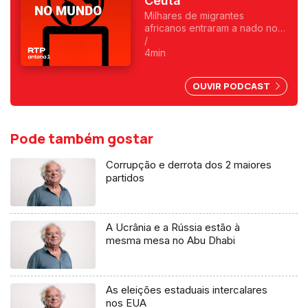
Ceuta
Milhares de migrantes
africanos entraram a nado no
enclave espanhol. Fica
/
exposta uma chantagem
4min
marroquina por causa do Saara
Ocidental. Uma crónica de
OUVIR PODCAST
Francisco Sena Santos.
Pode também gostar
Corrupção e derrota dos 2 maiores
partidos
A Ucrânia e a Rússia estão à
mesma mesa no Abu Dhabi
As eleições estaduais intercalares
nos EUA