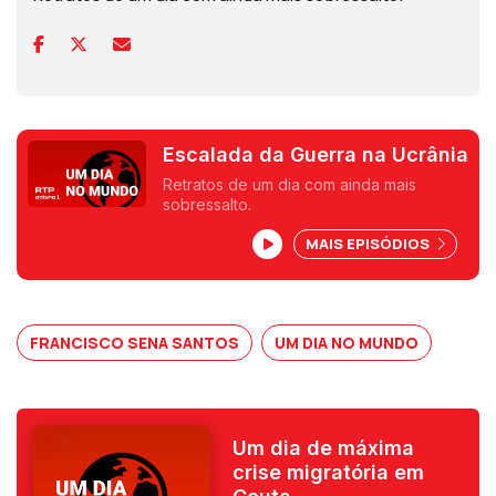
Escalada da Guerra na Ucrânia
Retratos de um dia com ainda mais
sobressalto.
MAIS EPISÓDIOS
FRANCISCO SENA SANTOS
UM DIA NO MUNDO
Um dia de máxima
crise migratória em