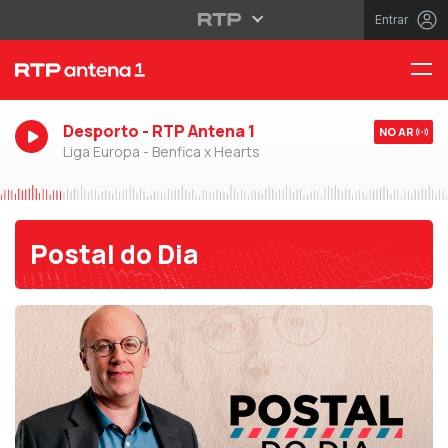
Entrar
Desporto - RTP Antena 1
NO AR
Liga Europa - Benfica x Hearts
Postal do Dia