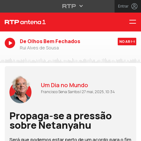
Entrar
De Olhos Bem Fechados
NO AR
Rui Alves de Sousa
Um Dia no Mundo
Francisco Sena Santos | 27 mai, 2025, 10:34
Propaga-se a pressão
sobre Netanyahu
Será que podemos estar perto de um acordo para o fim