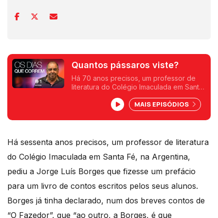
Quantos pássaros viste?
Há 70 anos precisos, um professor de
literatura do Colégio Imaculada em Santa
Fé pediu a Jorge Luís Borges que
MAIS EPISÓDIOS
fizesse um prefácio para um livro de
contos escritos pelos seus alunos. Um
texto de Fernando Alves.
Há sessenta anos precisos, um professor de literatura
do Colégio Imaculada em Santa Fé, na Argentina,
pediu a Jorge Luís Borges que fizesse um prefácio
para um livro de contos escritos pelos seus alunos.
Borges já tinha declarado, num dos breves contos de
“O Fazedor”, que “ao outro, a Borges, é que