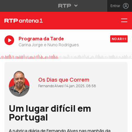
Entrar
Programa da Tarde
NO AR
Carina Jorge e Nuno Rodrigues
Os Dias que Correm
Fernando Alves | 14 jan, 2025, 08:58
Um lugar difícil em
Portugal
A rubrica diária de Fernando Alves nas manhãs da