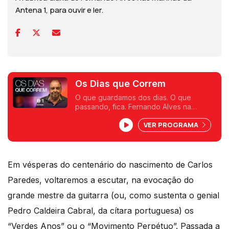
Antena 1, para ouvir e ler.
Os Dias que Correm
O que guardamos dos dias. O que
passando, fica. Fernando Alves na
Antena 1.
VER PROGRAMA
Em vésperas do centenário do nascimento de Carlos
Paredes, voltaremos a escutar, na evocação do
grande mestre da guitarra (ou, como sustenta o genial
Pedro Caldeira Cabral, da cítara portuguesa) os
“Verdes Anos” ou o “Movimento Perpétuo”. Passada a