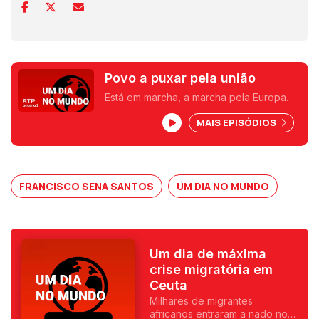
Povo a puxar pela união
Está em marcha, a marcha pela Europa.
MAIS EPISÓDIOS
FRANCISCO SENA SANTOS
UM DIA NO MUNDO
Um dia de máxima
crise migratória em
Ceuta
Milhares de migrantes
africanos entraram a nado no