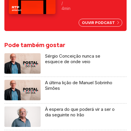
enclave espanhol. Fica
/
exposta uma chantagem
4min
marroquina por causa do Saara
Ocidental. Uma crónica de
OUVIR PODCAST
Francisco Sena Santos.
Pode também gostar
Sérgio Conceição nunca se
esquece de onde veio
A última lição de Manuel Sobrinho
Simões
À espera do que poderá vir a ser o
dia seguinte no Irão