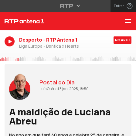
Entrar
Desporto - RTP Antena 1
NO AR
Liga Europa - Benfica x Hearts
Postal do Dia
Luís Osório | 3 jan, 2025, 18:50
A maldição de Luciana
Abreu
No ano em que fará 40 anos e celebra 25 de carreira, é