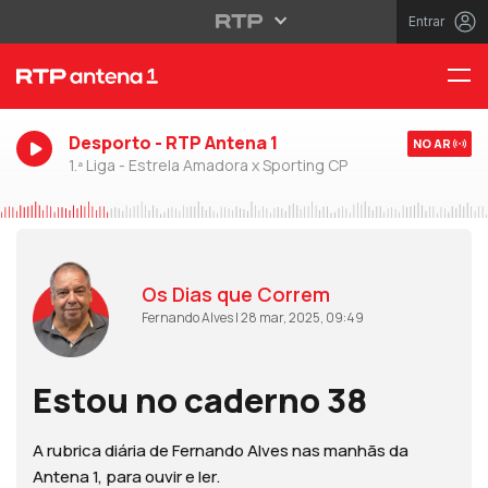
Entrar
Desporto - RTP Antena 1
NO AR
1.ª Liga - Estrela Amadora x Sporting CP
Os Dias que Correm
Fernando Alves | 28 mar, 2025, 09:49
Estou no caderno 38
A rubrica diária de Fernando Alves nas manhãs da
Antena 1, para ouvir e ler.