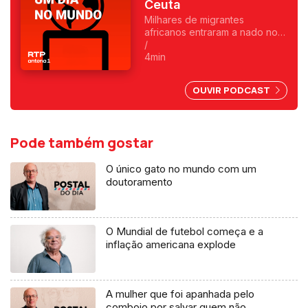
Ceuta
Milhares de migrantes
africanos entraram a nado no
enclave espanhol. Fica
/
exposta uma chantagem
4min
marroquina por causa do Saara
Ocidental. Uma crónica de
OUVIR PODCAST
Francisco Sena Santos.
Pode também gostar
O único gato no mundo com um
doutoramento
O Mundial de futebol começa e a
inflação americana explode
A mulher que foi apanhada pelo
comboio por salvar quem não