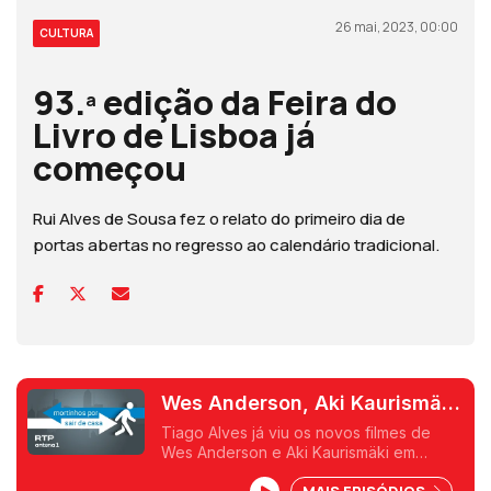
26 mai, 2023, 00:00
CULTURA
93.ª edição da Feira do
Livro de Lisboa já
começou
Rui Alves de Sousa fez o relato do primeiro dia de
portas abertas no regresso ao calendário tradicional.
Wes Anderson, Aki Kaurismäki
e a Feira do Livro de Lisboa
Tiago Alves já viu os novos filmes de
Wes Anderson e Aki Kaurismäki em
Cannes. E Rui Alves de Sousa conta tudo
MAIS EPISÓDIOS