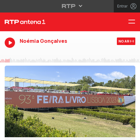
Entrar
Noémia Gonçalves
NO AR