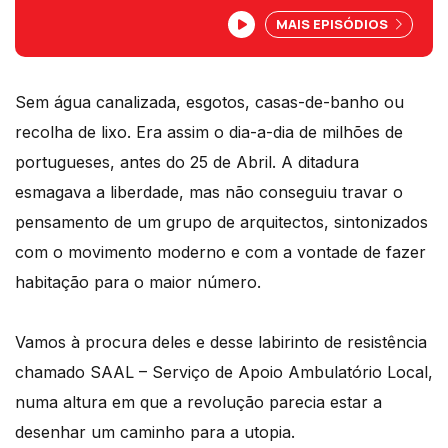
esgotos, casas-de-banho ou recolha de
MAIS EPISÓDIOS
lixo. A ditadura esmagava a liberdade,
mas não travou um grupo de arquitetos
do SAAL...
Sem água canalizada, esgotos, casas-de-banho ou
recolha de lixo. Era assim o dia-a-dia de milhões de
portugueses, antes do 25 de Abril. A ditadura
esmagava a liberdade, mas não conseguiu travar o
pensamento de um grupo de arquitectos, sintonizados
com o movimento moderno e com a vontade de fazer
habitação para o maior número.
Vamos à procura deles e desse labirinto de resistência
chamado SAAL – Serviço de Apoio Ambulatório Local,
numa altura em que a revolução parecia estar a
desenhar um caminho para a utopia.