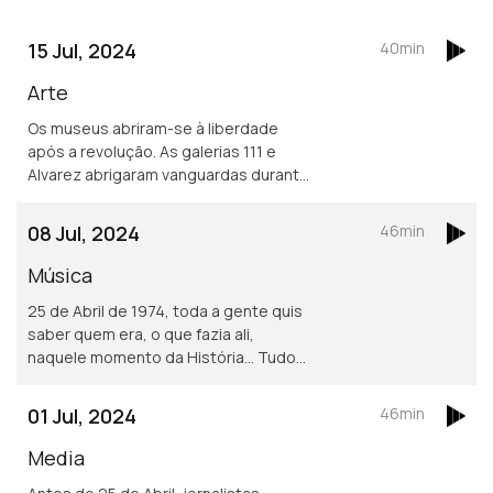
15 Jul, 2024
40min
Arte
Os museus abriram-se à liberdade
após a revolução. As galerias 111 e
Alvarez abrigaram vanguardas durante
o fascismo. Arlete Silva e Manuel
Botelho ajudaram artistas a voltar a
08 Jul, 2024
46min
Portugal.
Música
25 de Abril de 1974, toda a gente quis
saber quem era, o que fazia ali,
naquele momento da História... Tudo
mudou na música após essa data. A
liberdade de criar, de criticar, de amar
01 Jul, 2024
46min
de todas as maneiras... aconteceu!
Media