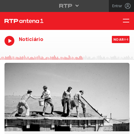
Entrar
Noticiário
NO AR