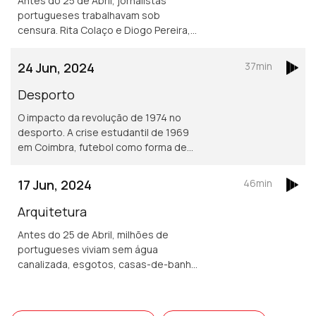
Antes do 25 de Abril, jornalistas
portugueses trabalhavam sob
censura. Rita Colaço e Diogo Pereira,
nascidos em democracia, conversaram
com veteranos sobre a criatividade
24 Jun, 2024
37min
necessária para informar.
Desporto
O impacto da revolução de 1974 no
desporto. A crise estudantil de 1969
em Coimbra, futebol como forma de
protesto, a criação do sindicato de
jogadores, censura na imprensa
17 Jun, 2024
46min
desportiva e a evolução do papel das
mulheres no desporto.
Arquitetura
Antes do 25 de Abril, milhões de
portugueses viviam sem água
canalizada, esgotos, casas-de-banho
ou recolha de lixo. A ditadura
esmagava a liberdade, mas não travou
um grupo de arquitetos do SAAL...