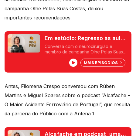
campanha Olhe Pelas Suas Costas, deixou
importantes recomendações.
Em estúdio: Regresso às aulas
e o peso das mochilas
Conversa com o neurocirurgião e
membro da campanha Olhe Pelas Suas
Costas, Rui Sobrinho. No dia em que
MAIS EPISÓDIOS
todos os alunos voltam à Escola, anote as
recomendações.
Antes, Filomena Crespo conversou com Rúben
Martins e Miguel Soares sobre o podcast “Alcafache –
O Maior Acidente Ferroviário de Portugal”, que resulta
da parceria do Público com a Antena 1.
Alcafache em podcast, uma