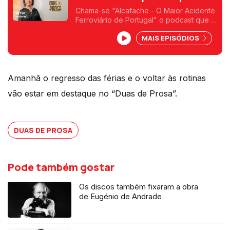
parceria Público/Antena 1
Chama-se "Alcafache - O Maior Acidente
Ferroviário de Portugal" o podcast que já
está disponível. Rúben Martins, do
MAIS EPISÓDIOS
Público, e Miguel Soares, da Antena 1,
contam como surgiu e o que se pode
esperar.
Amanhã o regresso das férias e o voltar às rotinas
vão estar em destaque no “Duas de Prosa”.
DUAS DE PROSA
Pode também gostar
Os discos também fixaram a obra
de Eugénio de Andrade