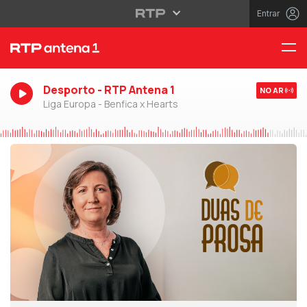
Entrar
Desporto - RTP Antena 1
NO AR
Liga Europa - Benfica x Hearts