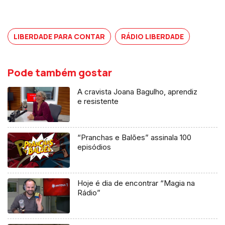
ou recolha de lixo. A ditadura
esmagava a liberdade, mas não travou
um grupo de arquitetos do SAAL...
LIBERDADE PARA CONTAR
RÁDIO LIBERDADE
Pode também gostar
A cravista Joana Bagulho, aprendiz
e resistente
“Pranchas e Balões” assinala 100
episódios
Hoje é dia de encontrar “Magia na
Rádio”