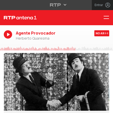
Entrar
Agente Provocador
NO AR
Herberto Quaresma