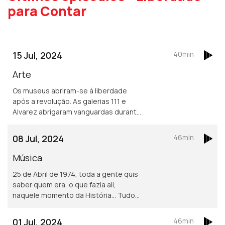
para Contar
15 Jul, 2024
40min
Arte
Os museus abriram-se à liberdade
após a revolução. As galerias 111 e
Alvarez abrigaram vanguardas durante
o fascismo. Arlete Silva e Manuel
Botelho ajudaram artistas a voltar a
08 Jul, 2024
46min
Portugal.
Música
25 de Abril de 1974, toda a gente quis
saber quem era, o que fazia ali,
naquele momento da História... Tudo
mudou na música após essa data. A
liberdade de criar, de criticar, de amar
01 Jul, 2024
46min