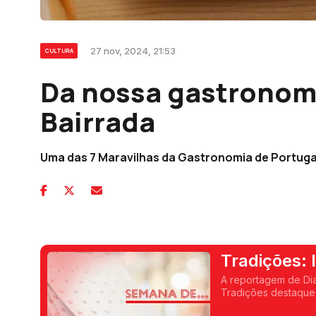
27 nov, 2024, 21:53
CULTURA
Da nossa gastronomi
Bairrada
Uma das 7 Maravilhas da Gastronomia de Portuga
Tradições: l
A reportagem de Diana C
Tradições destaque 
pratos por dia na su