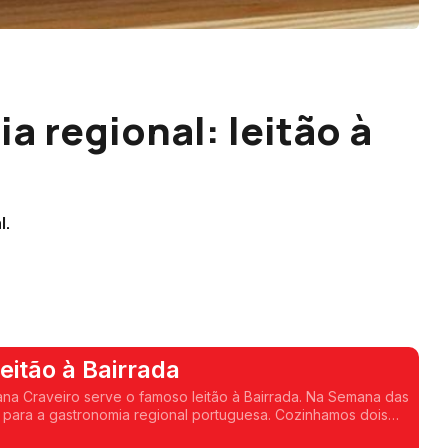
a regional: leitão à
l.
eitão à Bairrada
raveiro serve o famoso leitão à Bairrada. Na Semana das
para a gastronomia regional portuguesa. Cozinhamos dois
a versão original.