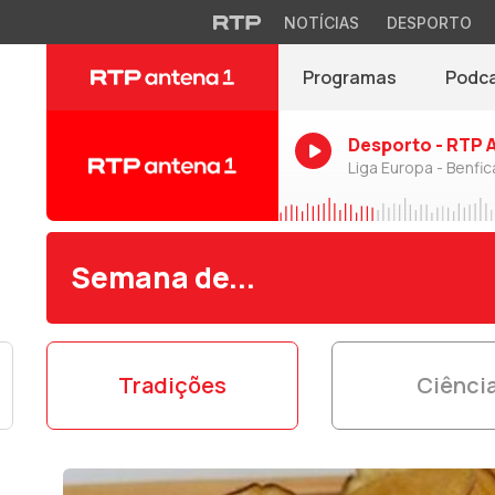
NOTÍCIAS
DESPORTO
Programas
Podc
Desporto - RTP 
Liga Europa - Benfic
Semana de...
Tradições
Ciênci