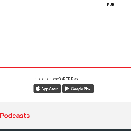
PUB
Instale a aplicação
RTP Play
book da RTP Antena 1
nstagram da RTP Antena 1
ao YouTube da RTP Antena 1
Podcasts