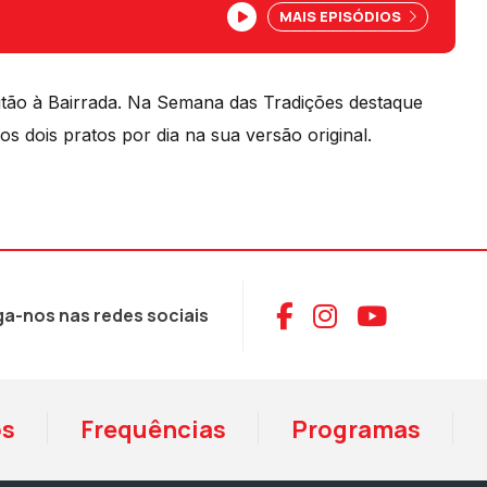
MAIS EPISÓDIOS
itão à Bairrada. Na Semana das Tradições destaque
 dois pratos por dia na sua versão original.
Aceder ao Face
Aceder ao I
Aceder 
ga-nos nas redes sociais
os
Frequências
Programas