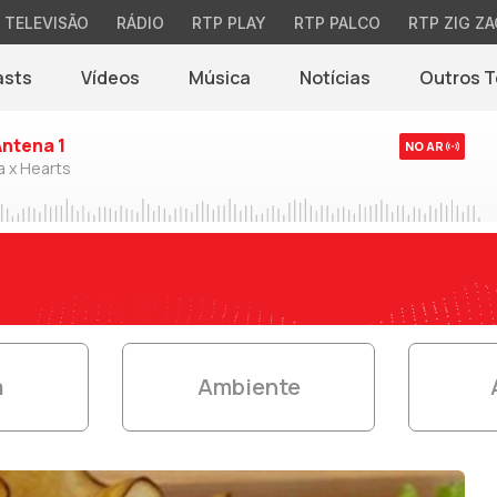
TELEVISÃO
RÁDIO
RTP PLAY
RTP PALCO
RTP ZIG ZA
asts
Vídeos
Música
Notícias
Outros 
(abre em nova jane
Antena 1
NO AR
a x Hearts
a
Ambiente