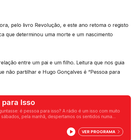
, pelo livro Revolução, e este ano retoma o registo
mica que determinou uma morte e um nascimento
elação entre um pai e um filho. Leitura que nos guia
ue não partilhar e Hugo Gonçalves é “Pessoa para
 para Isso
guntasse: é pessoa para isso? A rádio é um isso com muito
s sábados, pela manhã, despertamos os sentidos numa
oas mais ou menos conhecidas nos revelam que são para
is. Uma frase, uma ideia, um livro, um objeto, uma coleção, ou
VER PROGRAMA
er.