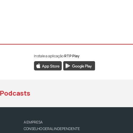
Instale a aplicação
RTP Play
book da RTP Antena 1
nstagram da RTP Antena 1
ao YouTube da RTP Antena 1
Podcasts
A EMPRESA
CONSELHO GERAL INDEPENDENTE