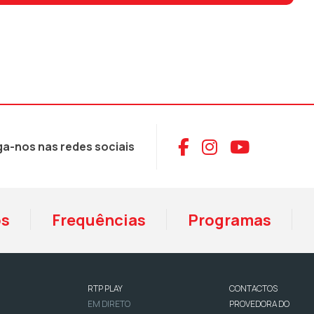
Aceder ao Face
Aceder ao I
Aceder 
ga-nos nas redes sociais
os
Frequências
Programas
RTP PLAY
CONTACTOS
EM DIRETO
PROVEDORA DO