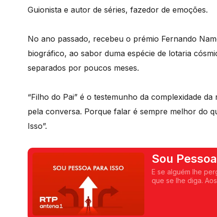
Guionista e autor de séries, fazedor de emoções.
No ano passado, recebeu o prémio Fernando Namora
biográfico, ao sabor duma espécie de lotaria cós
separados por poucos meses.
“Filho do Pai” é o testemunho da complexidade da r
pela conversa. Porque falar é sempre melhor do q
Isso”.
Sou Pessoa
E se alguém lhe per
que se lhe diga. Ao
conversa onde pess
isso e para muito ma
outra viagem qualqu