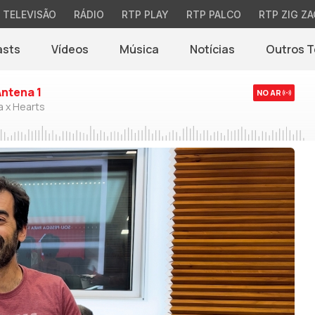
TELEVISÃO
RÁDIO
RTP PLAY
RTP PALCO
RTP ZIG ZA
asts
Vídeos
Música
Notícias
Outros 
(abre em nova jane
Antena 1
NO AR
a x Hearts