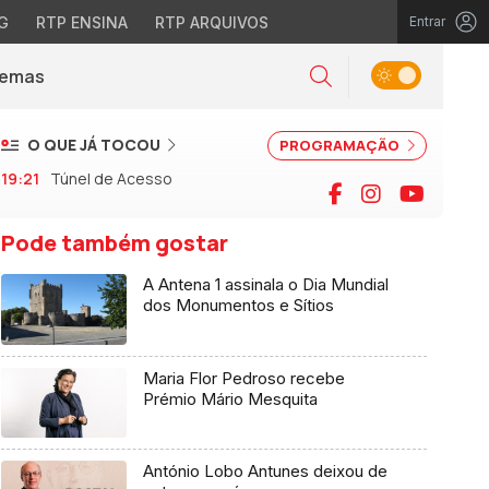
G
RTP ENSINA
RTP ARQUIVOS
Entrar
Alternar tema
Temas
la)
Pesquisar
O QUE JÁ TOCOU
PROGRAMAÇÃO
19:21
Túnel de Acesso
Facebook
Instagram
YouTu
Pode também gostar
A Antena 1 assinala o Dia Mundial
dos Monumentos e Sítios
Maria Flor Pedroso recebe
Prémio Mário Mesquita
António Lobo Antunes deixou de