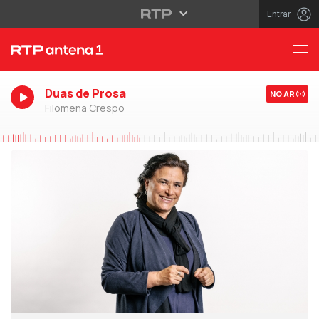
Entrar
Duas de Prosa
NO AR
Filomena Crespo