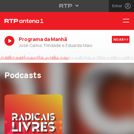
Entrar
Programa da Manhã
NO AR
José Carlos Trindade e Eduarda Maio
Podcasts