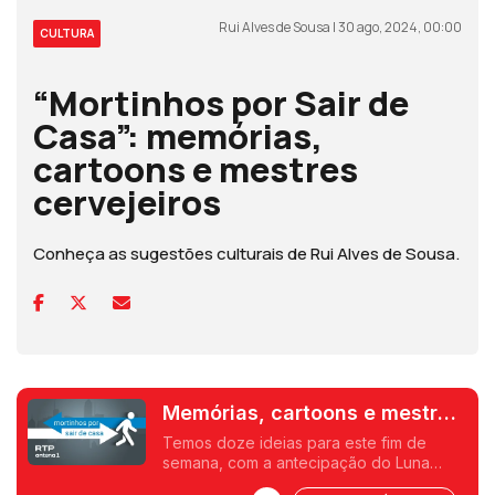
Rui Alves de Sousa | 30 ago, 2024, 00:00
CULTURA
“Mortinhos por Sair de
Casa”: memórias,
cartoons e mestres
cervejeiros
Conheça as sugestões culturais de Rui Alves de Sousa.
Memórias, cartoons e mestres
cervejeiros
Temos doze ideias para este fim de
semana, com a antecipação do Luna
Fest, o Festival de Memórias de Barro em