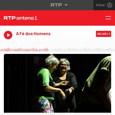
Entrar
A Fé dos Homens
NO AR