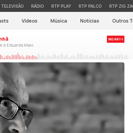
TELEVISÃO
RÁDIO
RTP PLAY
RTP PALCO
RTP ZIG ZA
asts
Vídeos
Música
Notícias
Outros 
(abre em nova jane
nhã
NO AR
de e Eduarda Maio