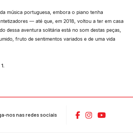
s da música portuguesa, embora o piano tenha
sintetizadores — até que, em 2018, voltou a ter em casa
do dessa aventura solitária está no som destas peças,
mido, fruto de sentimentos variados e de uma vida
1.
Aceder ao Face
Aceder ao I
Aceder 
ga-nos nas redes sociais