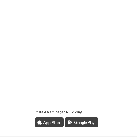
Instale a aplicação
RTP Play
book da RTP Antena 1
nstagram da RTP Antena 1
ao YouTube da RTP Antena 1