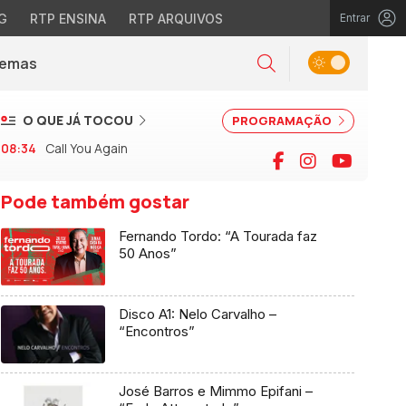
G
RTP ENSINA
RTP ARQUIVOS
Entrar
Alternar tema
Temas
la)
Pesquisar
O QUE JÁ TOCOU
PROGRAMAÇÃO
08:34
Call You Again
Facebook
Instagram
YouTu
Pode também gostar
Fernando Tordo: “A Tourada faz
50 Anos”
Disco A1: Nelo Carvalho –
“Encontros”
José Barros e Mimmo Epifani –