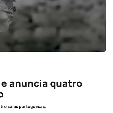
de anuncia quatro
o
atro salas portuguesas.