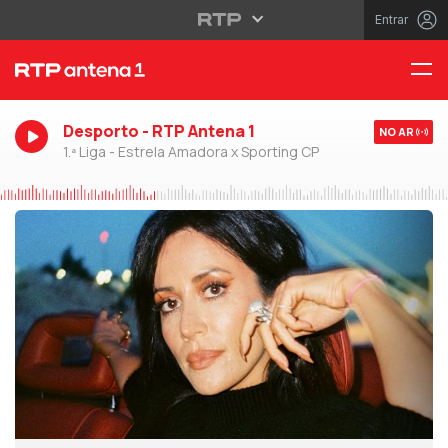
Entrar
Desporto - RTP Antena 1
NO AR
1.ª Liga - Estrela Amadora x Sporting CP