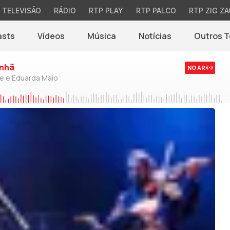
TELEVISÃO
RÁDIO
RTP PLAY
RTP PALCO
RTP ZIG ZA
asts
Vídeos
Música
Notícias
Outros 
(abre em nova jane
nhã
NO AR
de e Eduarda Maio