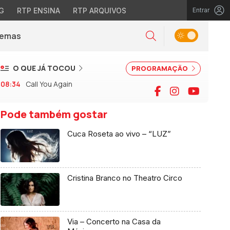
G
RTP ENSINA
RTP ARQUIVOS
Entrar
Alternar tema
Temas
la)
Pesquisar
O QUE JÁ TOCOU
PROGRAMAÇÃO
08:34
Call You Again
Facebook
Instagram
YouTu
Pode também gostar
Cuca Roseta ao vivo – “LUZ”
Cristina Branco no Theatro Circo
Via – Concerto na Casa da