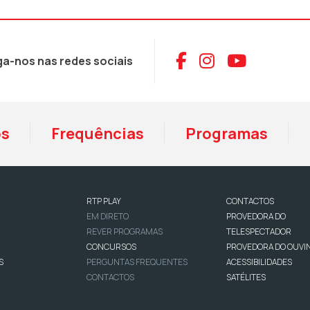
Aceder ao Face
Aceder ao I
Aceder 
ga-nos nas redes sociais
os
Frequências
Programas
RTP PLAY
CONTACTOS
EM DIRETO
PROVEDORA DO
REVER PROGRAMAS
TELESPECTADOR
CONCURSOS
PROVEDORA DO OUVI
S
PERGUNTAS FREQUENTES
ACESSIBILIDADES
CONTACTOS
SATÉLITES