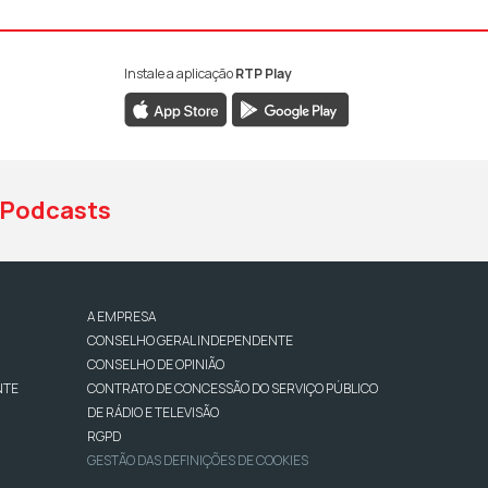
Instale a aplicação
RTP Play
book da RTP Antena 1
nstagram da RTP Antena 1
ao YouTube da RTP Antena 1
Podcasts
A EMPRESA
CONSELHO GERAL INDEPENDENTE
CONSELHO DE OPINIÃO
NTE
CONTRATO DE CONCESSÃO DO SERVIÇO PÚBLICO
DE RÁDIO E TELEVISÃO
RGPD
GESTÃO DAS DEFINIÇÕES DE COOKIES