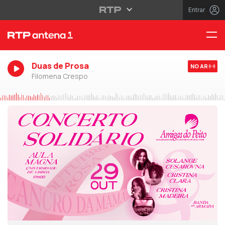
Entrar
Duas de Prosa
NO AR
Filomena Crespo