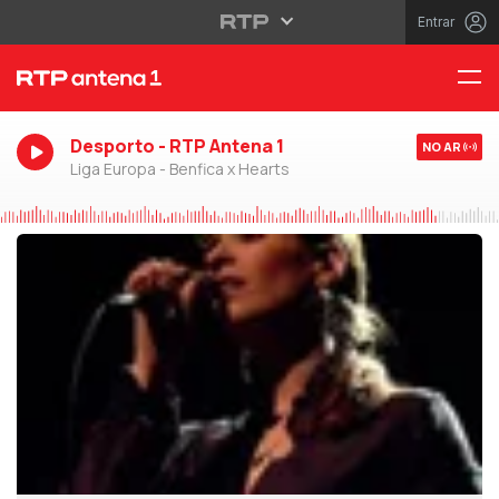
Entrar
Desporto - RTP Antena 1
NO AR
Liga Europa - Benfica x Hearts