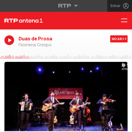
Entrar
Duas de Prosa
NO AR
Filomena Crespo