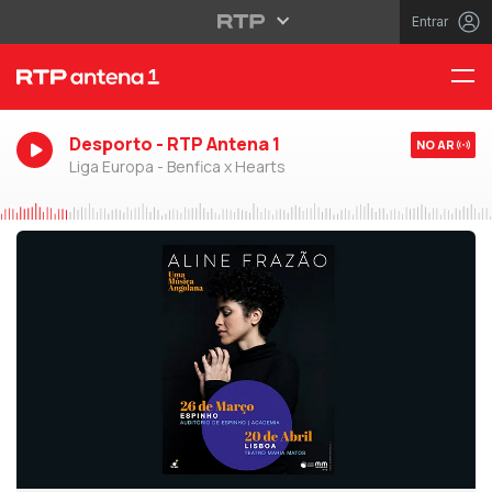
Entrar
Desporto - RTP Antena 1
NO AR
Liga Europa - Benfica x Hearts