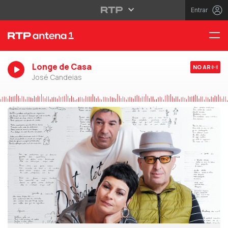
Entrar
Longe de Casa
NO AR
José Candeias