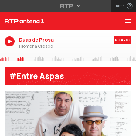
Entrar
Duas de Prosa
NO AR
Filomena Crespo
#Entre Aspas