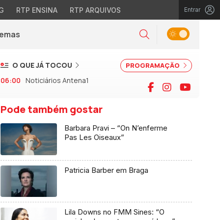
G
RTP ENSINA
RTP ARQUIVOS
Entrar
Alternar tema
Temas
la)
Pesquisar
O QUE JÁ TOCOU
PROGRAMAÇÃO
06:00
Noticiários Antena1
Facebook
Instagram
YouTu
Pode também gostar
Barbara Pravi – “On N’enferme
Pas Les Oiseaux”
Patricia Barber em Braga
Lila Downs no FMM Sines: “O