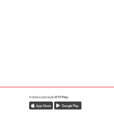
Instale a aplicação
RTP Play
book da RTP Antena 1
nstagram da RTP Antena 1
ao YouTube da RTP Antena 1