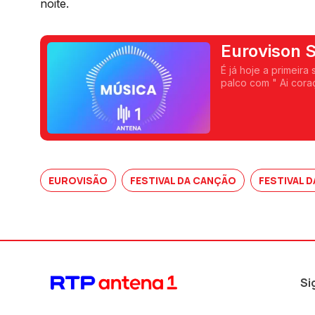
noite.
Eurovison S
É já hoje a primeira
palco com " Ai cora
direto a partir de L
EUROVISÃO
FESTIVAL DA CANÇÃO
FESTIVAL 
Si