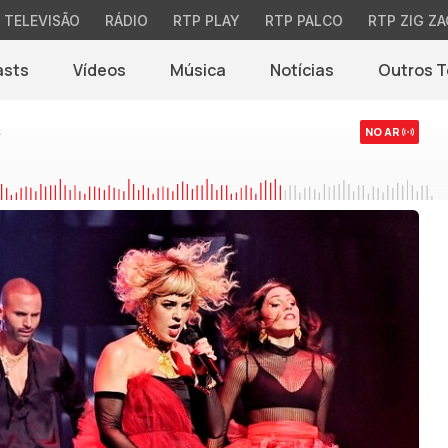
TELEVISÃO
RÁDIO
RTP PLAY
RTP PALCO
RTP ZIG ZA
asts
Vídeos
Música
Notícias
Outros 
(abre em nova jane
s
NO AR