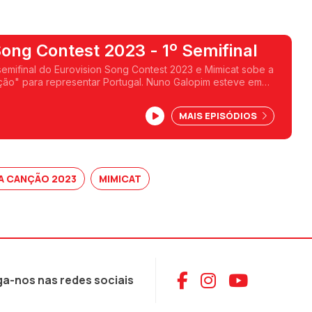
ong Contest 2023 - 1º Semifinal
 semifinal do Eurovision Song Contest 2023 e Mimicat sobe a
ção" para representar Portugal. Nuno Galopim esteve em
iverpool, onde tudo acontece esta noite.
MAIS EPISÓDIOS
DA CANÇÃO 2023
MIMICAT
Aceder ao Face
Aceder ao I
Aceder 
ga-nos nas redes sociais