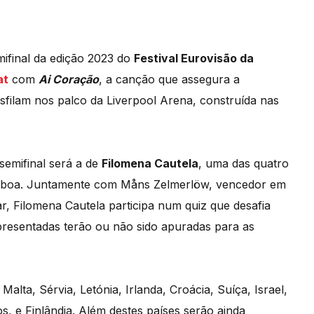
mifinal da edição 2023 do
Festival Eurovisão da
at
com
Ai Coração
, a canção que assegura a
filam nos palco da Liverpool Arena, construída nas
semifinal será a de
Filomena Cautela
, uma das quatro
Lisboa. Juntamente com Måns Zelmerlöw, vencedor em
, Filomena Cautela participa num quiz que desafia
presentadas terão ou não sido apuradas para as
alta, Sérvia, Letónia, Irlanda, Croácia, Suíça, Israel,
s, e Finlândia. Além destes países serão ainda