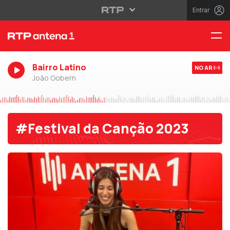
Entrar
Bairro Latino
NO AR
João Gobern
#Festival da Canção 2023