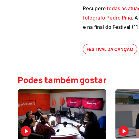
Recupere
todas as atua
fotógrafo Pedro Pina
. 
e na final do Festival (
FESTIVAL DA CANÇÃO
Podes também gostar