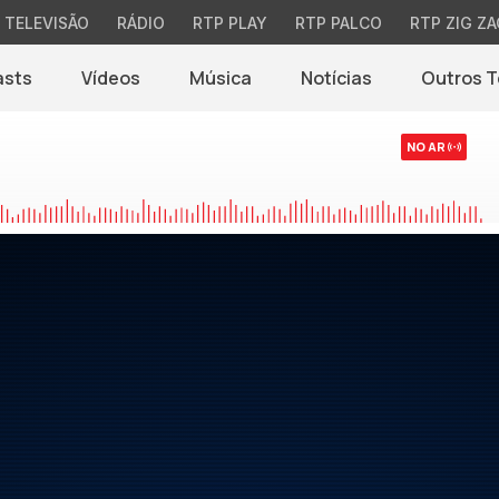
TELEVISÃO
RÁDIO
RTP PLAY
RTP PALCO
RTP ZIG ZA
asts
Vídeos
Música
Notícias
Outros 
(abre em nova jane
NO AR