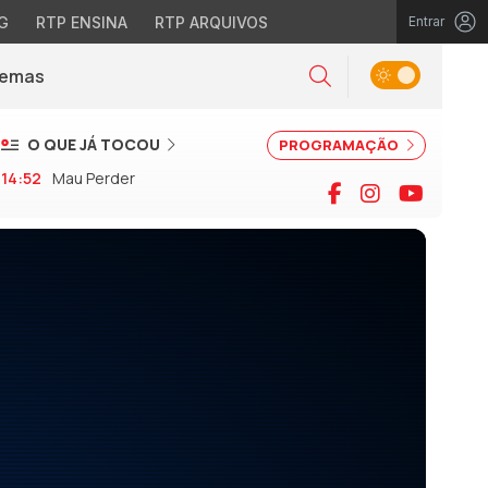
G
RTP ENSINA
RTP ARQUIVOS
Entrar
Alternar tema
Temas
la)
Pesquisar
O QUE JÁ TOCOU
PROGRAMAÇÃO
14:52
Mau Perder
Facebook
Instagram
YouTu