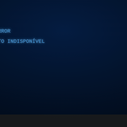
RROR
TO INDISPONÍVEL