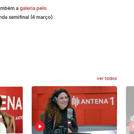
também a
galeria pelo
nda semifinal (4 março)
ver todos