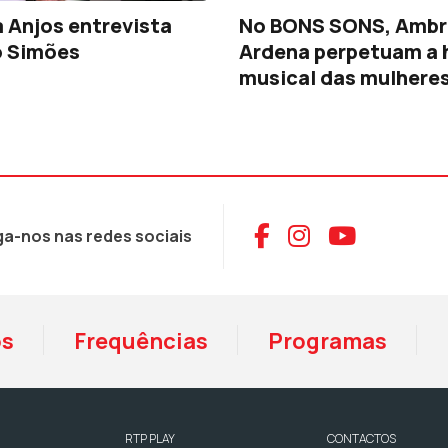
 Anjos entrevista
No BONS SONS, Ambr
o Simões
Ardena perpetuam a 
musical das mulhere
Aceder ao Face
Aceder ao I
Aceder 
ga-nos nas redes sociais
os
Frequências
Programas
RTP PLAY
CONTACTOS