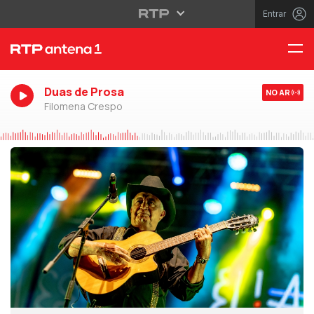
Entrar
Duas de Prosa
NO AR
Filomena Crespo