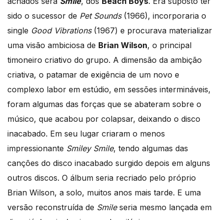
achados será
Smile
, dos
Beach Boys
. Era suposto ter
sido o sucessor de
Pet Sounds
(1966), incorporaria o
single
Good Vibrations
(1967) e procurava materializar
uma visão ambiciosa de
Brian Wilson
, o principal
timoneiro criativo do grupo. A dimensão da ambição
criativa, o patamar de exigência de um novo e
complexo labor em estúdio, em sessões intermináveis,
foram algumas das forças que se abateram sobre o
músico, que acabou por colapsar, deixando o disco
inacabado. Em seu lugar criaram o menos
impressionante
Smiley Smile
, tendo algumas das
canções do disco inacabado surgido depois em alguns
outros discos. O álbum seria recriado pelo próprio
Brian Wilson, a solo, muitos anos mais tarde. E uma
versão reconstruída de
Smile
seria mesmo lançada em