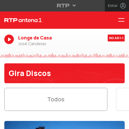
Entrar
Longe de Casa
NO AR
José Candeias
Gira Discos
Todos