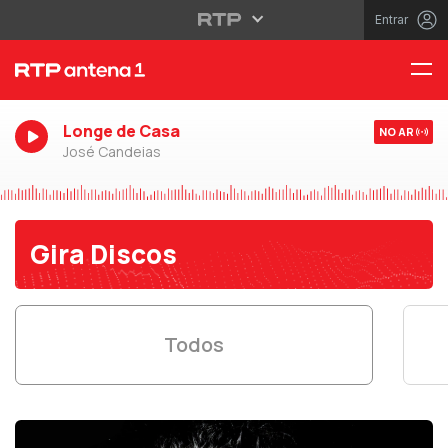
Entrar
Longe de Casa
NO AR
José Candeias
Gira Discos
Todos