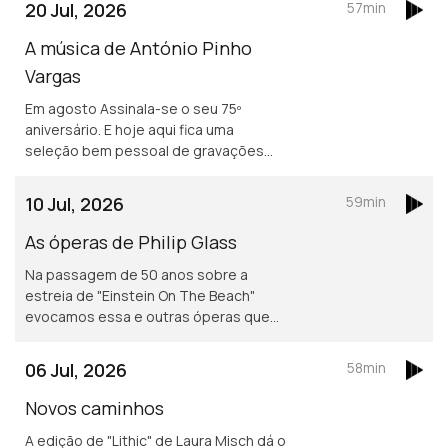
20 Jul, 2026
57min
A música de António Pinho
Vargas
Em agosto Assinala-se o seu 75º
aniversário. E hoje aqui fica uma
seleção bem pessoal de gravações
que passam por várias etapas da sua
discografia.
10 Jul, 2026
59min
As óperas de Philip Glass
Na passagem de 50 anos sobre a
estreia de "Einstein On The Beach"
evocamos essa e outras óperas que
integram o percurso do compositor
norte-americano.
06 Jul, 2026
58min
Novos caminhos
A edição de "Lithic" de Laura Misch dá o