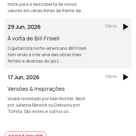
mote para a descoberta de novos
valores em várias linhas da frente da
música dos nosso dias.
29 Jun, 2026
58min
À volta de Bill Frisell
O guitarrista norte-americano Bill Frisell
tem vindo a criar uma das obras mais
férteis e diversas do jazz
contemporâneo.
17 Jun, 2026
58min
Versões & Inspirações
Vivaldi revisitado por Max Richter, Bach
por Julianna Barwick ou Debussy por
Tomita. São estes e outros os
caminhos da música neste episódio.