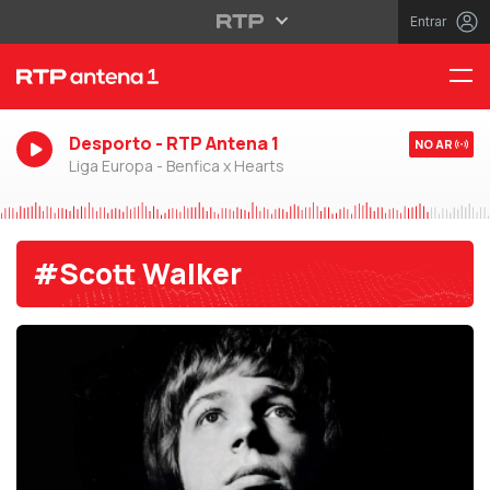
Entrar
Desporto - RTP Antena 1
NO AR
Liga Europa - Benfica x Hearts
#Scott Walker