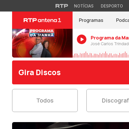
NOTÍCIAS
DESPORTO
Programas
Podc
Programa da Ma
José Carlos Trinda
Gira Discos
Todos
Discograf