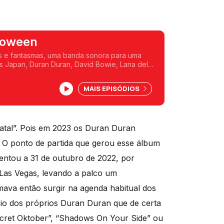
loween
ros e fantasmas, uma banda sonora para uma
s Japan, Duran Duran, David Bowie, Lana del
Lee, entre outros.
MAIS EPISÓDIOS
atal”. Pois em 2023 os Duran Duran
. O ponto de partida que gerou esse álbum
entou a 31 de outubro de 2022, por
Las Vegas, levando a palco um
ava então surgir na agenda habitual dos
rio dos próprios Duran Duran que de certa
cret Oktober”, “Shadows On Your Side” ou