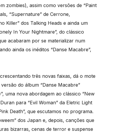
 com zombies), assim como versões de “Paint
ials, “Supernature” de Cerrone,
o Killer” dos Talking Heads e ainda um
nely In Your Nightmare”, do clássico
 que acabaram por se materializar num
ando ainda os inéditos “Danse Macabre”,
crescentando três novas faixas, dá o mote
va versão do álbum “Danse Macabre”
”, uma nova abordagem ao clássico “New
uran para “Evil Woman” da Eletric Light
 Pink Death”, que escutamos no programa.
lloweem” dos Japan e, depois, canções que
guras bizarras, cenas de terror e suspense