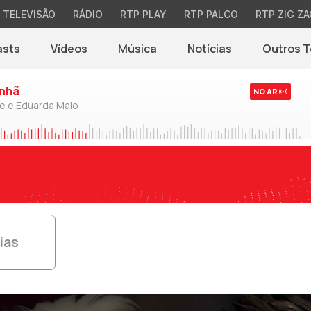
TELEVISÃO
RÁDIO
RTP PLAY
RTP PALCO
RTP ZIG ZA
asts
Vídeos
Música
Notícias
Outros 
(abre em nova jane
nhã
NO AR
de e Eduarda Maio
ias