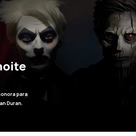
noite
sonora para
ran Duran.