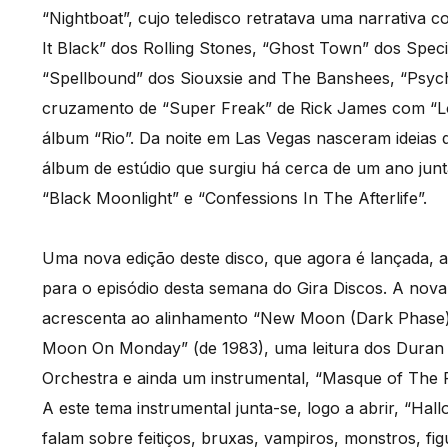
“Nightboat”, cujo teledisco retratava uma narrativa
It Black” dos Rolling Stones, “Ghost Town” dos Spec
“Spellbound” dos Siouxsie and The Banshees, “Psych
cruzamento de “Super Freak” de Rick James com “Lo
álbum “Rio”. Da noite em Las Vegas nasceram ideias
álbum de estúdio que surgiu há cerca de um ano junt
“Black Moonlight” e “Confessions In The Afterlife”.
Uma nova edição deste disco, que agora é lançada, a
para o episódio desta semana do Gira Discos. A no
acrescenta ao alinhamento “New Moon (Dark Phase)
Moon On Monday” (de 1983), uma leitura dos Duran D
Orchestra e ainda um instrumental, “Masque of The
A este tema instrumental junta-se, logo a abrir, “Ha
falam sobre feitiços, bruxas, vampiros, monstros, fi