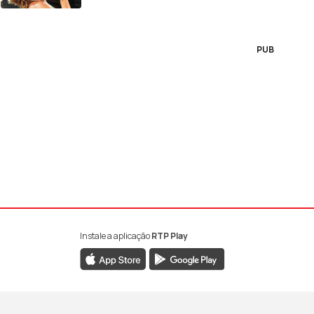
PUB
Instale a aplicação
RTP Play
book da RTP Antena 1
nstagram da RTP Antena 1
ao YouTube da RTP Antena 1