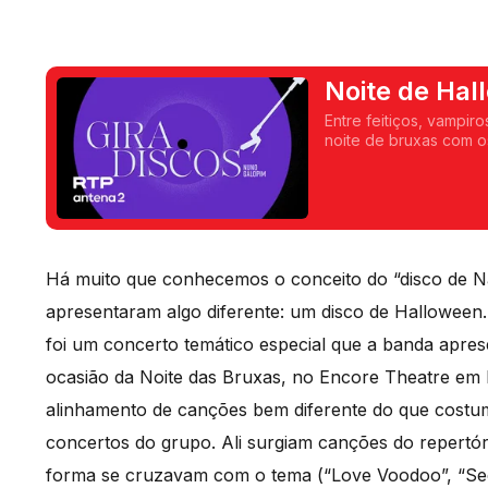
Noite de Hal
Entre feitiços, vampi
noite de bruxas com o
Rey, Rockwell ou Rita 
Há muito que conhecemos o conceito do “disco de N
apresentaram algo diferente: um disco de Halloween
foi um concerto temático especial que a banda apres
ocasião da Noite das Bruxas, no Encore Theatre em 
alinhamento de canções bem diferente do que costum
concertos do grupo. Ali surgiam canções do repertó
forma se cruzavam com o tema (“Love Voodoo”, “Se