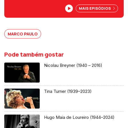
de discos vendidos. Em 1984 lançou
MAIS EPISÓDIOS
"Morena Morenita", que trazia um poster
grátis e atingiu marca de disco de ouro
numa semana.
MARCO PAULO
Pode também gostar
Nicolau Breyner (1940 – 2016)
Tina Turner (1939–2023)
Hugo Maia de Loureiro (1944–2024)