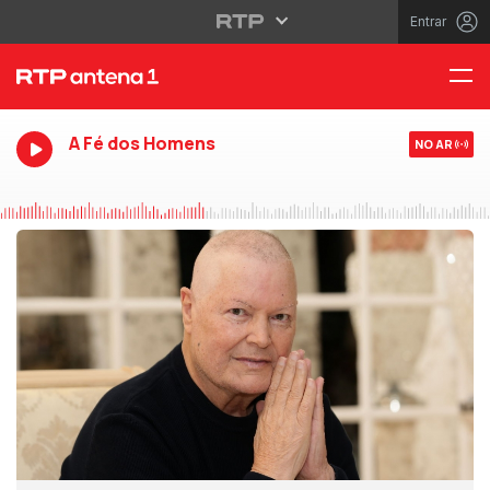
Entrar
A Fé dos Homens
NO AR