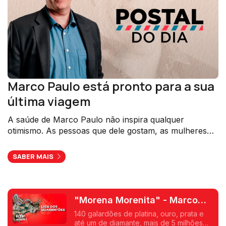
Marco Paulo está pronto para a sua
última viagem
A saúde de Marco Paulo não inspira qualquer
otimismo. As pessoas que dele gostam, as mulheres
que o veneram, têm-se despedido em vida. E no postal
de hoje, Luís Osório dirá as razões para que essa
SABER MAIS
despedida seja coletiva.
"Morena Morenita" - Marco
Paulo
140 galardões de platina, ouro, prata e
até um de diamante, mais de 5 milhões