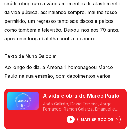
saúde obrigou-o a vários momentos de afastamento
da vida pública, assinalando sempre, mal lhe fosse
permitido, um regresso tanto aos discos e palcos
como também à televisão. Deixou-nos aos 79 anos,
após uma longa batalha contra o cancro.
Texto de Nuno Galopim
Ao longo do dia, a Antena 1 homenageou Marco
Paulo na sua emissão, com depoimentos vários.
A vida e obra de Marco Paulo
João Callixto, David Ferreira, Jorge
Fernando, Ramon Galarza, Emanuel e
Gonçalo Madail marcaram a manhã com
MAIS EPISÓDIOS
um destaque sobre o artista Marco Paulo.