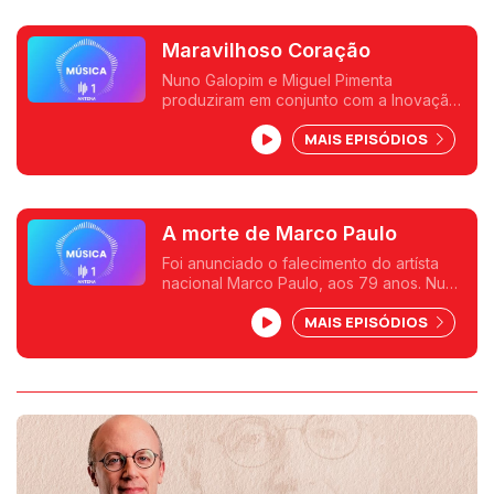
Maravilhoso Coração
Nuno Galopim e Miguel Pimenta
produziram em conjunto com a Inovação
RTP o documentário "Maravilhoso
MAIS EPISÓDIOS
Coração" com foco no trabalho e
carreira de Marco Paulo.
A morte de Marco Paulo
Foi anunciado o falecimento do artísta
nacional Marco Paulo, aos 79 anos. Nuno
Galopim e Ricardo Soares destacam esta
MAIS EPISÓDIOS
notícia de última hora.