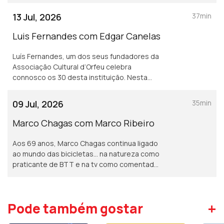
composição e ao ensino. Trabalhou e
estudou com grandes músicos
13 Jul, 2026
37min
internacionais.
Luis Fernandes com Edgar Canelas
Luís Fernandes, um dos seus fundadores da
Associação Cultural d’Orfeu celebra
connosco os 30 desta instituição. Nesta
mesa também se contam histórias de
viagens por muitas e variadas artes.
09 Jul, 2026
35min
Marco Chagas com Marco Ribeiro
Aos 69 anos, Marco Chagas continua ligado
ao mundo das bicicletas... na natureza como
praticante de BTT e na tv como comentador
da RTP.<br /> Até 2012, foi o ciclista com
mais vitórias na Volta a Portugal, foram 4.
+
Pode também gostar