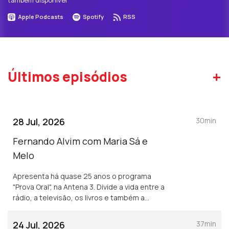
também disponível
Apple Podcasts
Spotify
RSS
+
Últimos episódios
28 Jul, 2026
30min
Fernando Alvim com Maria Sá e
Melo
Apresenta há quase 25 anos o programa
"Prova Oral", na Antena 3. Divide a vida entre a
rádio, a televisão, os livros e também a
música, uma das grandes paixões que lhe
ocupa largo tempo como DJ. Diz que sempre
24 Jul, 2026
37min