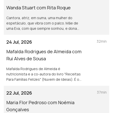
foi livre.
Wanda Stuart com Rita Roque
Cantora, atriz, em suma, uma mulher do
espetáculo, que vibra com o palco. Mãe de
uma Eva, com que sempre sonhou, e dona
de uma vida bem vivida. Wanda Stuart, a
mulher que leva tudo à frente, também
24 Jul, 2026
32min
gosta do sossego.
Mafalda Rodrigues de Almeida com
Rui Alves de Sousa
Mafalda Rodrigues de Almeida é
nutricionista e a co-autora do livro "Receitas
Para Famílias Felizes" (Nuvem de Ideias). É o
mote para um jantar com Rui Alves de Sousa
sobre a nossa relação com os alimentos em
22 Jul, 2026
37min
família.
Maria Flor Pedroso com Noémia
Gonçalves