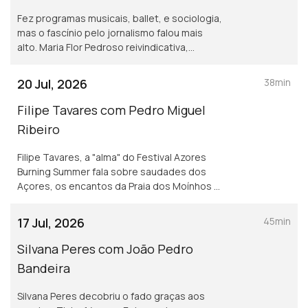
Fez programas musicais, ballet, e sociologia,
mas o fascínio pelo jornalismo falou mais
alto. Maria Flor Pedroso reivindicativa,
assertiva, sensível, curiosa, é a vencedora
deste ano do Prémio Mário Mesquita.
20 Jul, 2026
38min
Filipe Tavares com Pedro Miguel
Ribeiro
Filipe Tavares, a "alma" do Festival Azores
Burning Summer fala sobre saudades dos
Açores, os encantos da Praia dos Moínhos e
do Porto Formoso, cultura, atlântico, e o
Festival Azores Burning Summer.
17 Jul, 2026
45min
Silvana Peres com João Pedro
Bandeira
Silvana Peres decobriu o fado graças aos