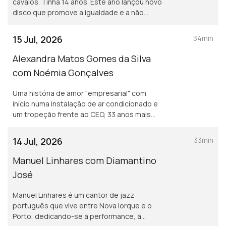
cavalos. Tinha 14 anos. Este ano lançou novo
disco que promove a igualdade e a não
normalização dos discursos de ódio.
15 Jul, 2026
34min
Alexandra Matos Gomes da Silva
com Noémia Gonçalves
Uma história de amor "empresarial" com
início numa instalação de ar condicionado e
um tropeção frente ao CEO, 33 anos mais
velho, da Couto. Alexandra Matos Gomes da
Silva é a empresária que mudou tudo por
14 Jul, 2026
33min
amor.
Manuel Linhares com Diamantino
José
Manuel Linhares é um cantor de jazz
português que vive entre Nova Iorque e o
Porto, dedicando-se à performance, à