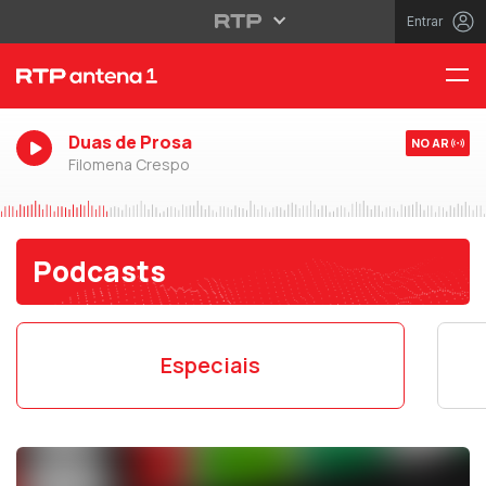
Entrar
Duas de Prosa
NO AR
Filomena Crespo
Podcasts
Especiais