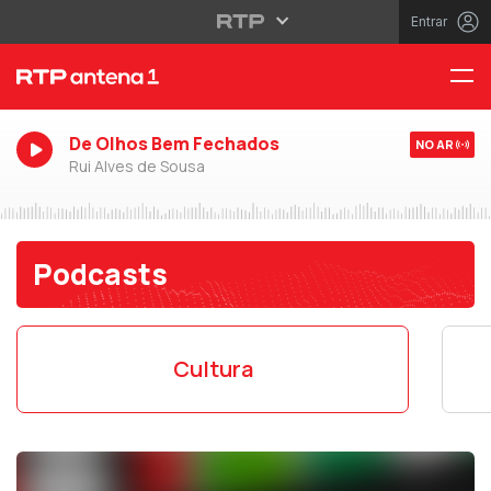
Entrar
De Olhos Bem Fechados
NO AR
Rui Alves de Sousa
Podcasts
Cultura