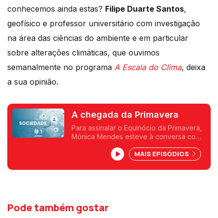
conhecemos ainda estas?
Filipe Duarte Santos
,
geofísico e professor universitário com investigação
na área das ciências do ambiente e em particular
sobre alterações climáticas, que ouvimos
semanalmente no programa
A Escala do Clima
, deixa
a sua opinião.
A chegada da Primavera
Para assinalar o Equinócio da Primavera,
Mónica Mendes esteve à conversa com
o Professor Filipe Duarte Santos, para
MAIS EPISÓDIOS
perceber em que consiste este
femómeno.
Pode também gostar