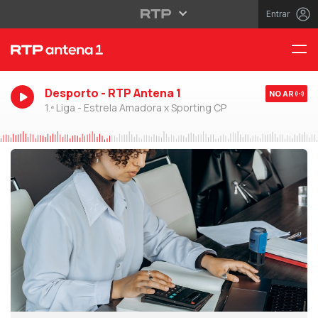
Entrar
Desporto - RTP Antena 1
NO AR
1.ª Liga - Estrela Amadora x Sporting CP