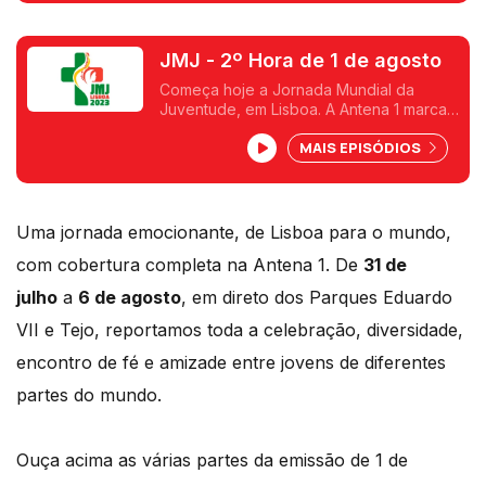
cantos do mundo.
JMJ - 2º Hora de 1 de agosto
Começa hoje a Jornada Mundial da
Juventude, em Lisboa. A Antena 1 marca
presença no parque Eduardo VII onde
MAIS EPISÓDIOS
desde ontem tem estado a acompanhar a
chegada de peregrinos de todos os
cantos do mundo.
Uma jornada emocionante, de Lisboa para o mundo,
com cobertura completa na Antena 1. De
31 de
julho
a
6 de agosto
, em direto dos Parques Eduardo
VII e Tejo, reportamos toda a celebração, diversidade,
encontro de fé e amizade entre jovens de diferentes
partes do mundo.
Ouça acima as várias partes da emissão de 1 de