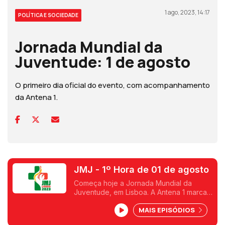
1 ago, 2023, 14:17
POLÍTICA E SOCIEDADE
Jornada Mundial da
Juventude: 1 de agosto
O primeiro dia oficial do evento, com acompanhamento
da Antena 1.
JMJ - 1º Hora de 01 de agosto
Começa hoje a Jornada Mundial da
Juventude, em Lisboa. A Antena 1 marca
presença no parque Eduardo VII onde
MAIS EPISÓDIOS
desde ontem tem estado a acompanhar a
chegada de peregrinos de todos os