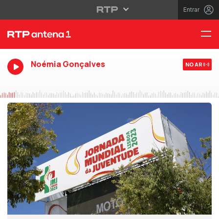
Entrar
Noémia Gonçalves
NO AR