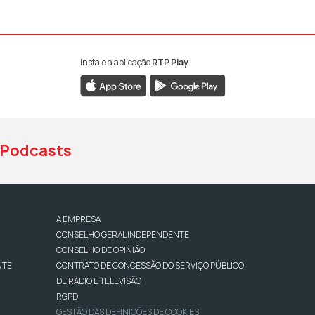
Instale a aplicação
RTP Play
book da RTP Antena 1
nstagram da RTP Antena 1
ao YouTube da RTP Antena 1
Podcasts
A EMPRESA
CONSELHO GERAL INDEPENDENTE
CONSELHO DE OPINIÃO
NTE
CONTRATO DE CONCESSÃO DO SERVIÇO PÚBLICO
DE RÁDIO E TELEVISÃO
RGPD
GESTÃO DAS DEFINIÇÕES DE COOKIES