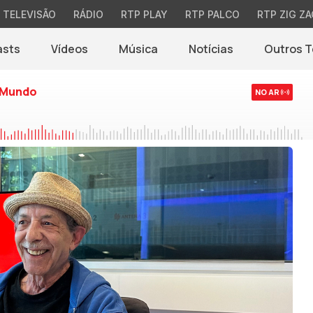
TELEVISÃO
RÁDIO
RTP PLAY
RTP PALCO
RTP ZIG ZA
asts
Vídeos
Música
Notícias
Outros 
(abre em nova jane
 Mundo
NO AR