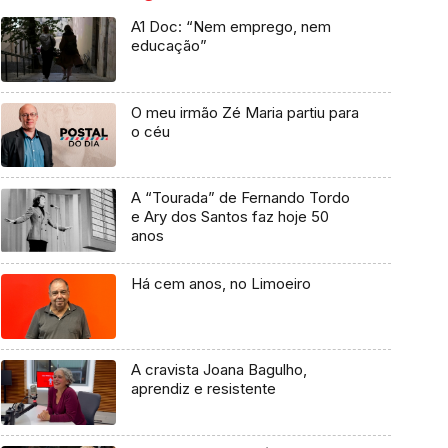
A1 Doc: “Nem emprego, nem
educação”
O meu irmão Zé Maria partiu para
o céu
A “Tourada” de Fernando Tordo
e Ary dos Santos faz hoje 50
anos
Há cem anos, no Limoeiro
A cravista Joana Bagulho,
aprendiz e resistente