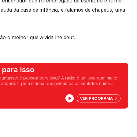
encenador que foi empregado de escritório e furriel
 cauda da casa de infância, e falamos de chapéus, uma
ão o melhor que a vida lhe deu”.
 para Isso
guntasse: é pessoa para isso? A rádio é um isso com muito
s sábados, pela manhã, despertamos os sentidos numa
oas mais ou menos conhecidas nos revelam que são para
is. Uma frase, uma ideia, um livro, um objeto, uma coleção, ou
VER PROGRAMA
er.