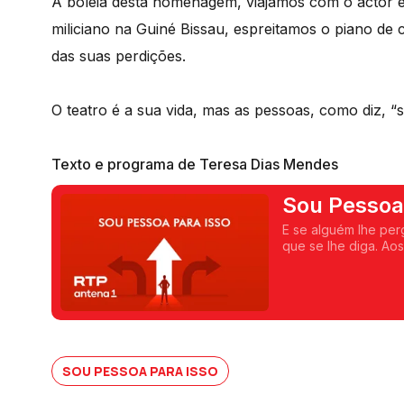
À boleia desta homenagem, viajamos com o actor e 
miliciano na Guiné Bissau, espreitamos o piano de
das suas perdições.
O teatro é a sua vida, mas as pessoas, como diz, “s
Texto e programa de Teresa Dias Mendes
Sou Pessoa
E se alguém lhe per
que se lhe diga. Ao
conversa onde pess
isso e para muito ma
outra viagem qualqu
SOU PESSOA PARA ISSO