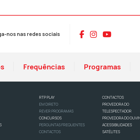
Aceder ao Face
Aceder ao I
Aceder 
ga-nos nas redes sociais
os
Frequências
Programas
RTP PLAY
CONTACTOS
EM DIRETO
PROVEDORA DO
REVER PROGRAMAS
TELESPECTADOR
CONCURSOS
PROVEDORA DO OUVI
S
PERGUNTAS FREQUENTES
ACESSIBILIDADES
CONTACTOS
SATÉLITES