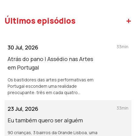
+
Últimos episódios
30 Jul, 2026
33min
Atrás do pano | Assédio nas Artes
em Portugal
Os bastidores das artes performativas em
Portugal escondem uma realidade
preocupante: três em cada quatro
profissionais já sofreram assédio moral e
mais de metade foi alvo de assédio sexual.
23 Jul, 2026
33min
Reportagem de Sandy Gageiro.
Eu também quero ser alguém
90 crianças, 3 bairros da Grande Lisboa, uma