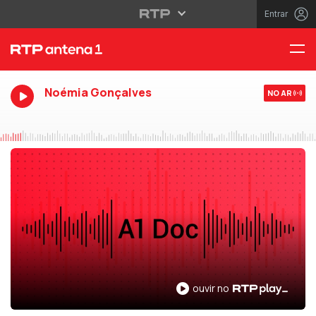
Entrar
Noémia Gonçalves
NO AR
ouvir no