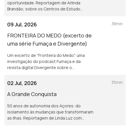
oportunidade. Reportagem de Arlinda
Brandão, sobre os Centros de Estudo
Gulbenkian.
09 Jul, 2026
38min
FRONTEIRA DO MEDO (excerto de
uma série Fumaça e Divergente)
Um excerto de "Fronteira do Medo", uma
investigação do podcast Fumaça e da
revista digital Divergente sobre o
policiamento de bairros guetizados, as
pessoas que ali habitam e os polícias que lá
02 Jul, 2026
35min
trabalham.
A Grande Conquista
50 anos de autonomia dos Açores: do
isolamento às mudanças que transformaram
as ilhas. Reportagem de Linda Luz com
sonoplastia de Tiago Matias.