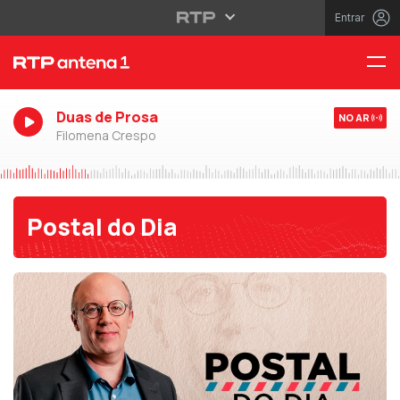
Entrar
Duas de Prosa
NO AR
Filomena Crespo
Postal do Dia