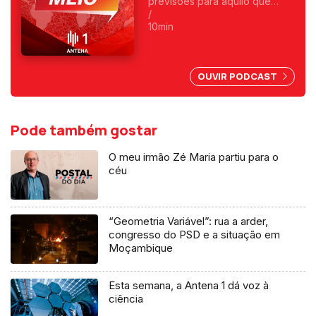
previsões para aquilo que
2024 guarda, chegamos ao fim
/
da "Virtude do Meio.". Hoje
10min
com Manuel Falcão e Raquel
Varela.
OUVIR PODCAST
Pode também gostar
O meu irmão Zé Maria partiu para o
céu
“Geometria Variável”: rua a arder,
congresso do PSD e a situação em
Moçambique
Esta semana, a Antena 1 dá voz à
ciência