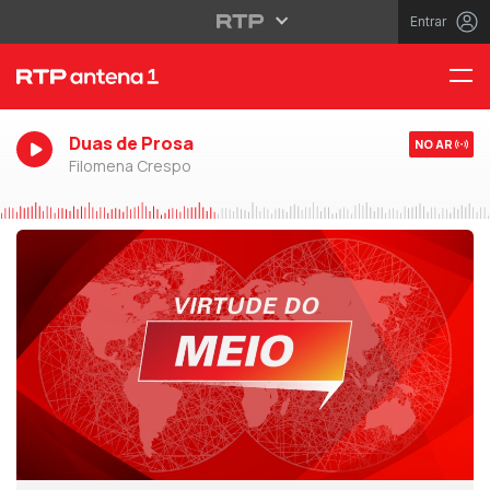
Entrar
Duas de Prosa
NO AR
Filomena Crespo