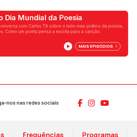
o Dia Mundial da Poesia
conversa com Carlos Tê sobre o lado mais prático da poesia,
s. Como um poeta pensa a escrita para a canção.
MAIS EPISÓDIOS
Aceder ao Face
Aceder ao I
Aceder 
ga-nos nas redes sociais
os
Frequências
Programas