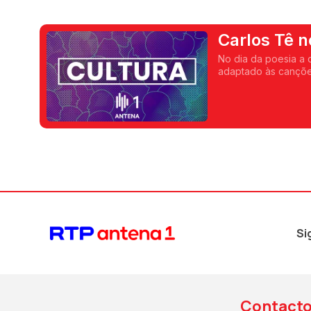
Carlos Tê n
No dia da poesia a 
adaptado às cançõe
Si
Contact