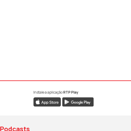
Instale a aplicação
RTP Play
book da RTP Antena 1
nstagram da RTP Antena 1
ao YouTube da RTP Antena 1
Podcasts