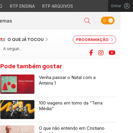
G
RTP ENSINA
RTP ARQUIVOS
Entrar
Alternar tema
Temas
la)
Pesquisar
O QUE JÁ TOCOU
PROGRAMAÇÃO
A seguir...
Facebook
Instagram
YouTu
Pode também gostar
Venha passar o Natal com a
Antena 1
100 viagens em torno da “Terra
Média”
O que não entendo em Cristiano