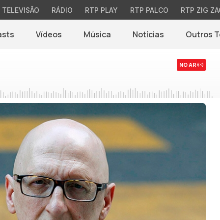
TELEVISÃO
RÁDIO
RTP PLAY
RTP PALCO
RTP ZIG ZA
asts
Vídeos
Música
Notícias
Outros 
(abre em nova jane
NO AR