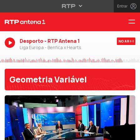
Entrar
Desporto - RTP Antena 1
NO AR
Liga Europa - Benfica x Hearts
Geometria Variável