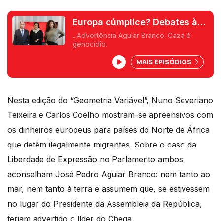
Europa cúmplice? Debates à
Lupa.
...Advertência Aguiar Branco. Gaza é
genocídio.
MAIS EPISÓDIOS
Nesta edição do “Geometria Variável”, Nuno Severiano
Teixeira e Carlos Coelho mostram-se apreensivos com
os dinheiros europeus para países do Norte de África
que detêm ilegalmente migrantes. Sobre o caso da
Liberdade de Expressão no Parlamento ambos
aconselham José Pedro Aguiar Branco: nem tanto ao
mar, nem tanto à terra e assumem que, se estivessem
no lugar do Presidente da Assembleia da República,
teriam advertido o líder do Chega.