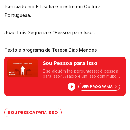
licenciado em Filosofia e mestre em Cultura
Portuguesa.
João Luís Sequeira é “Pessoa para Isso”.
Texto e programa de Teresa Dias Mendes
Sou Pessoa para Isso
E se alguém lhe perguntasse: é pessoa
para isso? A rádio é um isso com muito
que se lhe diga. Aos sábados, pela
VER PROGRAMA
manhã, despertamos os sentidos numa
conversa onde pessoas mais ou menos
conhecidas nos revelam que são para
isso e para muito mais. Uma frase, uma
ideia, um livro, um objeto, uma coleção,
SOU PESSOA PARA ISSO
ou outra viagem qualquer.