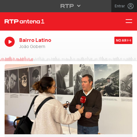
Entrar
Bairro Latino
NO AR
João Gobern